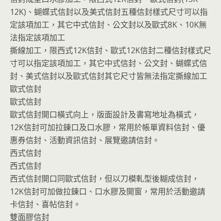
12K)、蝴蝶式信封以及美式信封五種信封樣式尺寸可以指
定該項加工，其它中式信封、公文封以及歐式8K、10K無
法指定該項加工
撕線加工，限西式12K信封、歐式12K信封二種信封樣式尺
寸可以指定該項加工，其它中式信封、公文封、蝴蝶式信
封、美式信封以及歐式信封其它尺寸皆無法指定撕線加工
歐式信封
歐式信封
歐式信封開口橫式向上，版面設計及書寫地址為橫式，
12K信封可加拉鍊口及口水膠，常用於帳單資料信封、優
惠券信封、活動資訊信封、展覽邀請信封。
西式信封
西式信封
西式信封開口同歐式信封，但以刀模軋型後糊成信封，
12K信封可加做拉鍊口、口水膠及開窗，常用於活動邀請
卡信封、喜帖信封。
雙面膠信封