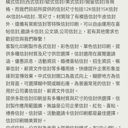
橫式信封(西式信封/歐式信封/美式信封/開窗信封)等規
格，而我們目前所提供的信封尺寸包括12K信封15K信封
4K信封A4信封…等尺寸，材質除了有模造信封牛皮信封
外，還備有萊妮信封等特殊信封印刷，可以自由運用在喜
帖信封,邀請卡信封,公文袋,公司信封上，若有其他需求也
歡迎您與我們聯繫！
客製化印刷製作各式信封、彩色信封、單色信封印刷，提
供多種信封材質及尺寸供您選擇，信封適用在展覽邀請
涵、優惠訊息、活動資訊、婚禮喜帖信封、招生資訊、帳
單信封、薪資文件信封等多種用途，快速提升企業形象並
達到宣傳效果。中式信封開口為直式向上，糊膠地方為信
封背面，可選擇糊中間或糊右邊，為普遍常見的信封，常
用於公司書信信封、薪資文件信封。
提供多款信封印刷並有多種材質與尺寸的信封供選擇，信
封製作應用範圍廣，無論是公司企業信封、紅包、喜帖、
禮券信封、信封袋、活動邀請卡信封印刷都是最佳選擇，
信封印刷精美質好。