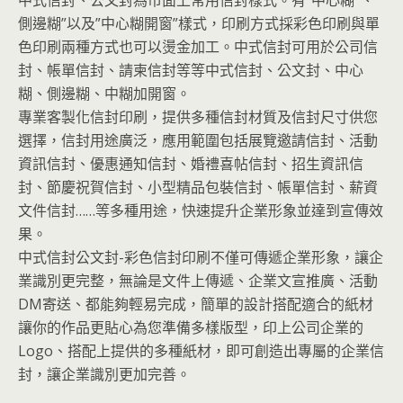
中式信封、公文封為市面上常用信封樣式。有”中心糊”、”
側邊糊”以及”中心糊開窗”樣式，印刷方式採彩色印刷與單
色印刷兩種方式也可以燙金加工。中式信封可用於公司信
封、帳單信封、請柬信封等等中式信封、公文封、中心
糊、側邊糊、中糊加開窗。
專業客製化信封印刷，提供多種信封材質及信封尺寸供您
選擇，信封用途廣泛，應用範圍包括展覽邀請信封、活動
資訊信封、優惠通知信封、婚禮喜帖信封、招生資訊信
封、節慶祝賀信封、小型精品包裝信封、帳單信封、薪資
文件信封……等多種用途，快速提升企業形象並達到宣傳效
果。
中式信封公文封-彩色信封印刷不僅可傳遞企業形象，讓企
業識別更完整，無論是文件上傳遞、企業文宣推廣、活動
DM寄送、都能夠輕易完成，簡單的設計搭配適合的紙材
讓你的作品更貼心為您準備多樣版型，印上公司企業的
Logo、搭配上提供的多種紙材，即可創造出專屬的企業信
封，讓企業識別更加完善。