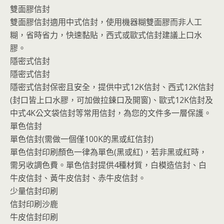
雙面膠信封
雙面膠信封適用中式信封，使用機器糊雙面膠而非人工
糊，省時省力，快速黏貼，西式或歐式信封建議上口水
膠。
隱密式信封
隱密式信封
隱密式信封保密且安全，提供中式12K信封、西式12K信封
(封口皆上口水膠，可加做拉鍊口及開窗)、歐式12K信封及
中式4K公文袋信封等常用信封，為您的文件多一層保護。
單色信封
單色信封(需做一個僅100K的黑或紅信封)
單色信封印刷顏色一律為單色(黑或紅)，若非黑或紅時，
需另收調色費。單色信封提供4種材質，白模造信封、白
牛皮信封、黃牛皮信封、赤牛皮信封。
少量信封印刷
信封印刷沙鹿
牛皮信封印刷