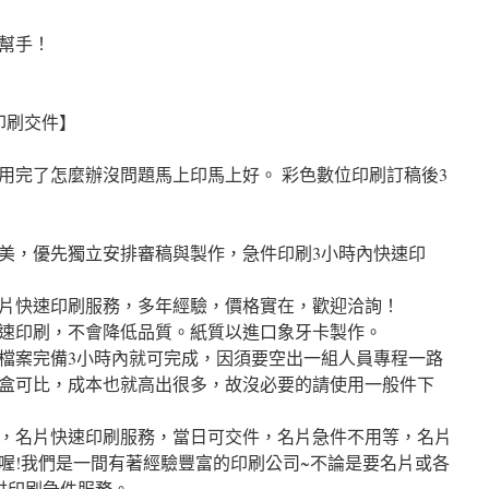
好幫手！
印刷交件】
用完了怎麼辦沒問題馬上印馬上好。 彩色數位印刷訂稿後3
美，優先獨立安排審稿與製作，急件印刷3小時內快速印
片快速印刷服務，多年經驗，價格實在，歡迎洽詢！
速印刷，不會降低品質。紙質以進口象牙卡製作。
檔案完備3小時內就可完成，因須要空出一組人員專程一路
盒可比，成本也就高出很多，故沒必要的請使用一般件下
，名片快速印刷服務，當日可交件，名片急件不用等，名片
喔!我們是一間有著經驗豐富的印刷公司~不論是要名片或各
供印刷急件服務。