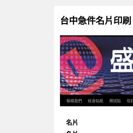
跳
至
台中急件名片印刷
主
要
內
容
聯絡我們
紋身貼紙
擦拭貼
信
名片