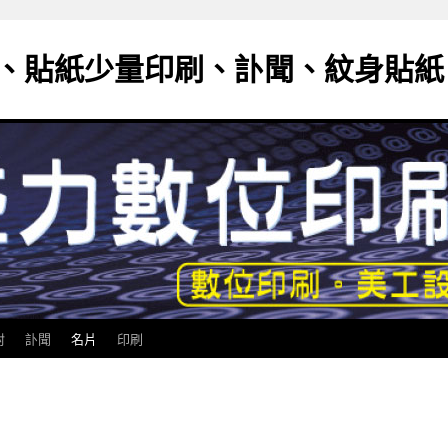
、貼紙少量印刷、訃聞、紋身貼紙
封
訃聞
名片
印刷