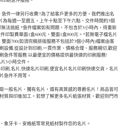
。急件一律另行收費!!為了給客戶更多的方便，我們推出名
名片為每週一至週五，上午十點至下午六點，交件時間約3個
*恕無法挑紙 *急件檔案如有問題，不包含於3小時內，待重新
件印製費單面1盒600元，雙面1盒800元。*若無電子檔名片
、雙面700(如須完稿排版服務不包括於3個小時內)檔案由客
刷設備,從設計到印刷,一貫作業、價格合理、服務親切,歡迎
刷急件等服務 以最便宜的價格提供最快速的印刷服務!
名片3小時交件。
印刷,名片,快速名片印刷,便宜名片名片印刷快速交貨，名片
片急件不用等。
是一般名片、獨有名片，還有高質感的尊爵名片！商品皆可
材質與印後加工。若想了解更多名片紙張材質，歡迎到門市
、象牙卡、安格紙等常見紙材製作您的名片。