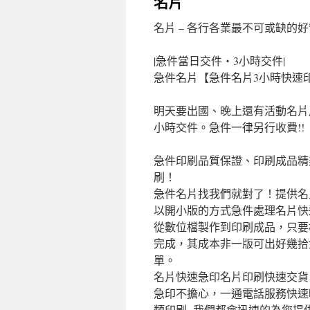
名片
名片 – 各行各業最不可或缺的
|急件當日交件‧3小時交件|
急件名片【急件名片3小時快速
明天要出國、晚上還有活動名片
小時交件。急件一律另行收費!!
急件印刷品質保證、印刷成品精
刷！
急件名片找我們就對了！提供名
以開小版的方式急件處理名片快
從數位檔製作到印刷成品，只要
完成，其成本非一版可出好幾拾
單。
名片快速急印名片印刷快速交貨
急印不擔心，一通電話服務快速
類印刷~我們都會迅速的為您提