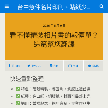
台中急件名片印刷、貼紙少量印刷、訃聞印刷、紋身貼
2026 年 5 月 9 日
看不懂精裝相片書的報價單？
這篇幫您翻譯
Share
Tweet
Pin
Mail
SMS
快速重點整理
特色：硬殼精裝，導圓角，質感送禮首選
紙種：進口紙、銅版紙，封面可局部上光
適用：婚禮紀念、週年慶祝、專業作品集