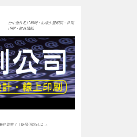
台中急件名片印刷、貼紙少量印刷、訃聞
印刷、紋身貼紙
冊也能做？工廠師傅說可以
→