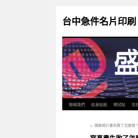
跳
至
台中急件名片印刷
主
要
內
容
聯絡我們
紋身貼紙
擦拭貼
信
←
精裝相片書失敗了怎麼辦
寫真書失敗了怎