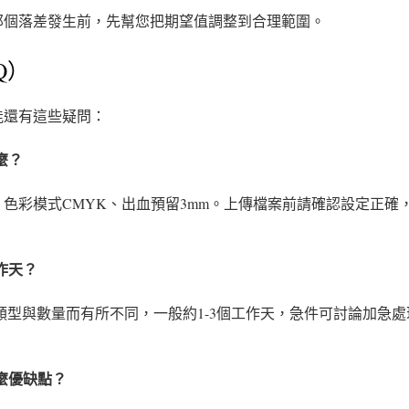
那個落差發生前，先幫您把期望值調整到合理範圍。
Q）
能還有這些疑問：
麼？
dpi、色彩模式CMYK、出血預留3mm。上傳檔案前請確認設定正
作天？
品類型與數量而有所不同，一般約1-3個工作天，急件可討論加急
什麼優缺點？