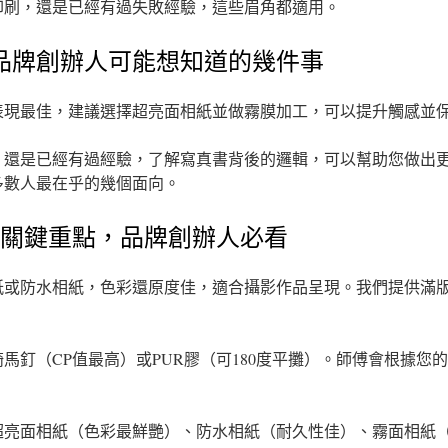
印刷，還是已經有過失敗經驗，這些眉角都適用。
品牌創辦人可能想知道的幾件事
表現最佳，建議選擇超亮面相紙並做霧膜加工，可以提升觸感並
，還是已經有過經驗，了解寫真書背後的邏輯，可以幫助您做出
多數人最在乎的幾個面向。
書關鍵重點，品牌創辦人必看
紙或防水相紙，色彩還原度佳，適合攝影作品呈現。我們提供滿
馬釘（CP值最高）或PUR膠（可180度平攤）。師傅會根據您
超亮面相紙（色彩最鮮艷）、防水相紙（耐久性佳）、霧面相紙