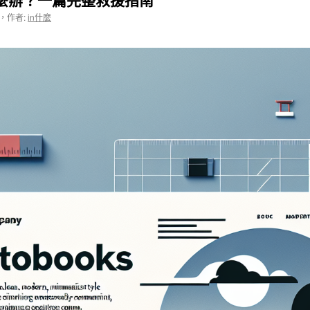
，
作者:
in什麼