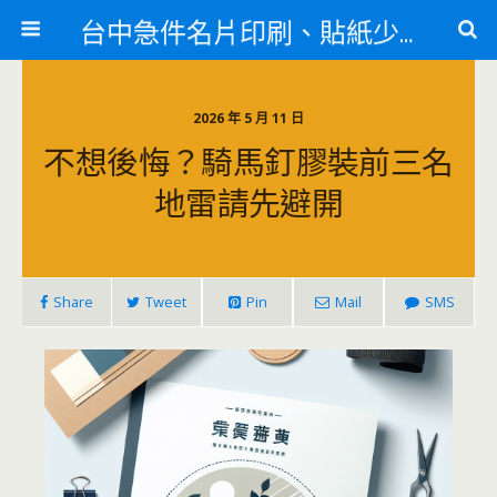
台中急件名片印刷、貼紙少量印刷、訃聞印刷、紋身貼
2026 年 5 月 11 日
不想後悔？騎馬釘膠裝前三名
地雷請先避開
Share
Tweet
Pin
Mail
SMS