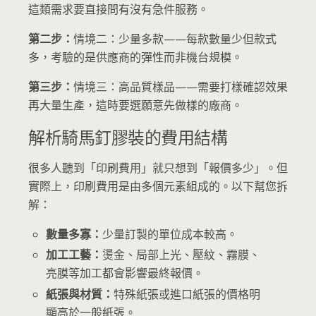
這類需求要直接問有沒有急件服務。
第二步：
情境二：少量多款——每款數量少但款式
多，考驗的是供應商的彈性而非機台規模。
第三步：
情境三：高品質樣品——需要打樣確認效果
再大量生產，這時要選願意先做樣的廠商。
解析騎馬釘膠裝的費用結構
很多人聽到「印刷費用」就只想到「報價多少」。但
實際上，印刷費用是由多個元素組成的。以下幫您拆
解：
數量多寡：
少量訂製的單位成本較高。
加工工藝：
燙金、局部上光、壓紋、霧膜、
亮膜等加工都會影響最終報價。
紙張與材質：
特殊紙張或進口紙張的價格明
顯高於一般紙張。