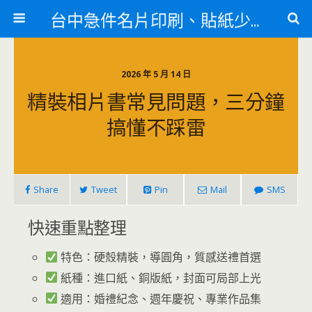
台中急件名片印刷、貼紙少量印刷、訃聞印刷、紋身貼
2026 年 5 月 14 日
精裝相片書常見問題，三分鐘
搞懂不踩雷
Share
Tweet
Pin
Mail
SMS
快速重點整理
特色：硬殼精裝，導圓角，質感送禮首選
紙種：進口紙、銅版紙，封面可局部上光
適用：婚禮紀念、週年慶祝、專業作品集