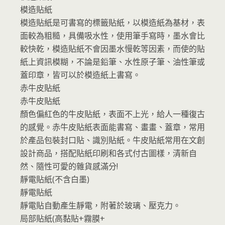
模造貼紙
模造貼紙是可書寫的標籤貼紙，以模造紙為基材，表
面較為粗糙，具備吸水性，使用筆手寫時，墨水會比
較快乾，模造貼紙不會因墨水慢乾等因素，而使的貼
紙上資訊模糊，不論是鉛筆、水性原子筆、油性筆或
蓋印章，皆可以於模造紙上書寫。
赤牛皮貼紙
赤牛皮貼紙
顏色偏紅色的牛皮貼紙，表面不上光，給人一種復古
的感覺。赤牛皮貼紙表面能書寫、畫畫、蓋章，常用
於產品包裝封口貼、識別貼紙。牛皮貼紙常用在文創
設計商品，搭配貼紙印刷和各式付古圖樣，清新自
然、隨性可愛的雜貨感滿分!
靜電貼紙(不含白墨)
靜電貼紙
靜電貼自動產生靜電，附著於玻璃、壓克力。
局部貼紙(高黏貼+霧膜+