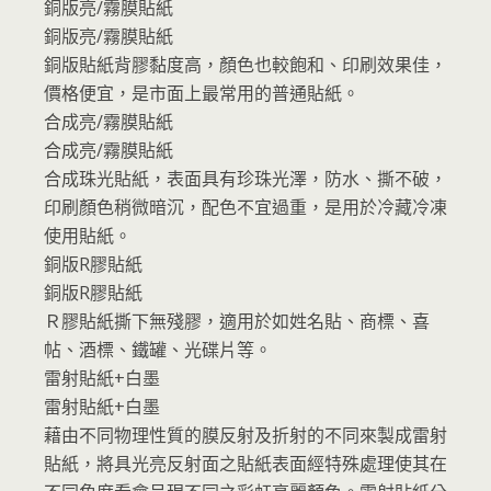
銅版亮/霧膜貼紙
銅版亮/霧膜貼紙
銅版貼紙背膠黏度高，顏色也較飽和、印刷效果佳，
價格便宜，是市面上最常用的普通貼紙。
合成亮/霧膜貼紙
合成亮/霧膜貼紙
合成珠光貼紙，表面具有珍珠光澤，防水、撕不破，
印刷顏色稍微暗沉，配色不宜過重，是用於冷藏冷凍
使用貼紙。
銅版R膠貼紙
銅版R膠貼紙
Ｒ膠貼紙撕下無殘膠，適用於如姓名貼、商標、喜
帖、酒標、鐵罐、光碟片等。
雷射貼紙+白墨
雷射貼紙+白墨
藉由不同物理性質的膜反射及折射的不同來製成雷射
貼紙，將具光亮反射面之貼紙表面經特殊處理使其在