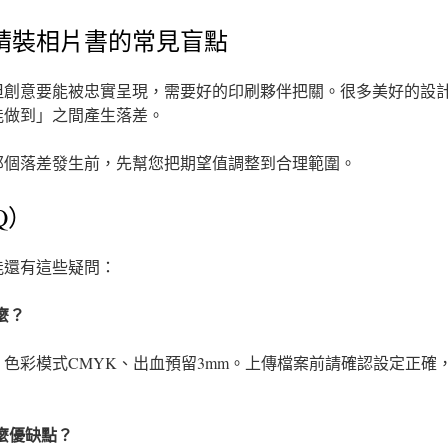
精裝相片書的常見盲點
但創意要能被忠實呈現，需要好的印刷夥伴把關。很多美好的設
能做到」之間產生落差。
那個落差發生前，先幫您把期望值調整到合理範圍。
Q）
能還有這些疑問：
麼？
dpi、色彩模式CMYK、出血預留3mm。上傳檔案前請確認設定正
什麼優缺點？