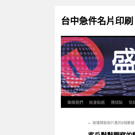
跳
至
台中急件名片印刷
主
要
內
容
聯絡我們
紋身貼紙
擦拭貼
信
←
搞懂精裝相片書的8個數據
客戶默默觀察的精