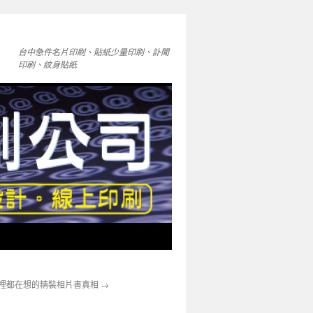
台中急件名片印刷、貼紙少量印刷、訃聞
印刷、紋身貼紙
裡都在想的精裝相片書真相
→