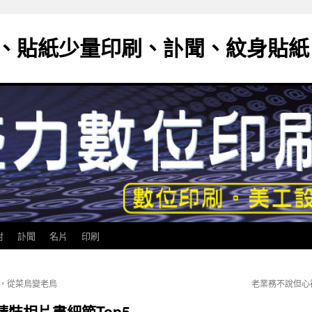
、貼紙少量印刷、訃聞、紋身貼紙
封
訃聞
名片
印刷
，從菜鳥變老鳥
老業務不說但心
裝相片書細節Top5