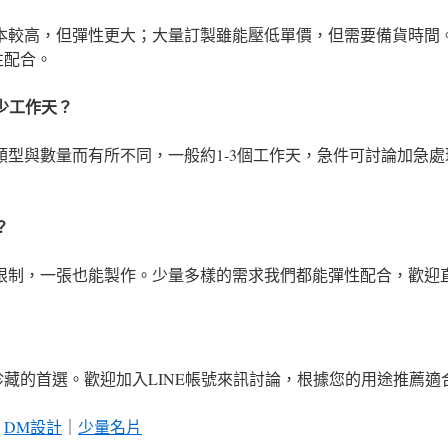
成本較高，但彈性更大；大量訂製雖能壓低單價，但需要備貨時間
性配合。
多少工作天？
品類型與數量而有所不同，一般約1-3個工作天，急件可討論加急
？
量限制，一張也能製作。少量多樣的需求我們都能彈性配合，歡迎
藏的首選。歡迎加入LINE帳號來訊討論，根據您的用途推薦適
｜
DM設計
｜
少量名片