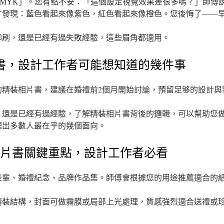
CMYK」。您有點不安：「這個設定視覺效果差很多嗎？」師傅
才發現：藍色看起來像紫色，紅色看起來像橙色。您後悔了——
印刷，還是已經有過失敗經驗，這些眉角都適用。
書，設計工作者可能想知道的幾件事
的精裝相片書，建議在婚禮前2個月開始討論，預留足够的設計與
，還是已經有過經驗，了解精裝相片書背後的邏輯，可以幫助您
理出多數人最在乎的幾個面向。
相片書關鍵重點，設計工作者必看
長輩、婚禮紀念、品牌作品集。師傅會根據您的用途推薦適合的
精裝結構，封面可做霧膜或局部上光處理，質感強烈適合送禮或