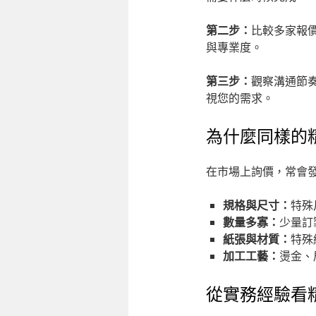
第二步：
比較多家報
與專業度。
第三步：
觀察溝通節
視您的需求。
為什麼同樣的
在市場上詢價，常會
規格與尺寸：
特殊
數量多寡：
少量訂
紙張與材質：
特殊
加工工藝：
燙金、
從實務經驗看