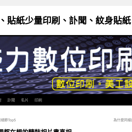
、貼紙少量印刷、訃聞、紋身貼紙
封
訃聞
名片
印刷
節Top5
為什麼同樣
裡都在想的精裝相片書真相