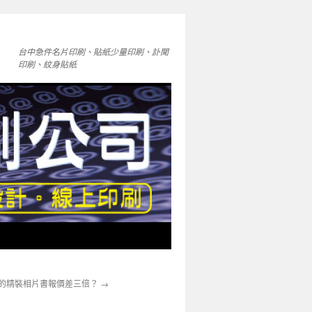
台中急件名片印刷、貼紙少量印刷、訃聞
印刷、紋身貼紙
的精裝相片書報價差三倍？
→