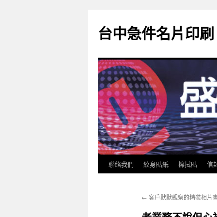
跳
至
台中急件名片印刷
主
要
內
容
聯絡我們
紋身貼紙
擦拭貼
信
←
客戶默默觀察的精裝相片書細
老業務不說但心