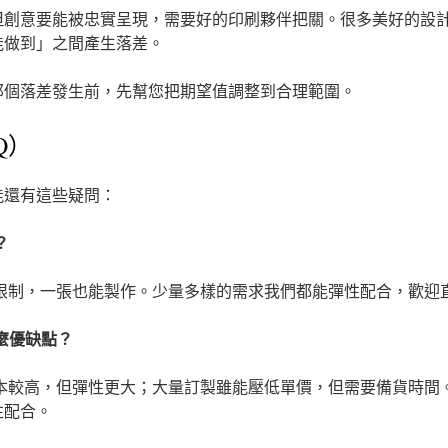
但創意要能被忠實呈現，需要好的印刷夥伴把關。很多美好的設
能做到」之間產生落差。
那個落差發生前，先幫您把期望值調整到合理範圍。
Q）
能還有這些疑問：
？
量限制，一張也能製作。少量多樣的需求我們都能彈性配合，歡迎
什麼優缺點？
成本較高，但彈性更大；大量訂製雖能壓低單價，但需要備貨時間
性配合。