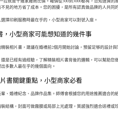
E 一拉就是十幾家廠商比價。報價從300到3000都有，您知道貴
看不見的地方省了成本。您的困擾，是所有認真做品牌的人共同
人選擇印刷服務時最在乎的，小型商家可以對號入座。
書，小型商家可能想知道的幾件事
的精裝相片書，建議在婚禮前2個月開始討論，預留足够的設計與
，還是已經有過經驗，了解精裝相片書背後的邏輯，可以幫助您
理出多數人最在乎的幾個面向。
相片書關鍵重點，小型商家必看
長輩、婚禮紀念、品牌作品集。師傅會根據您的用途推薦適合的
精裝結構，封面可做霧膜或局部上光處理，質感強烈適合送禮或